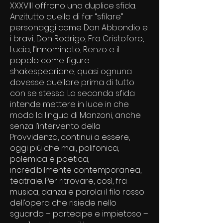
XXXVIII offrono una duplice sfida.
Anzitutto quella di far “sfilare”
personaggi come Don Abbondio e
i bravi, Don Rodrigo, Fra Cristoforo,
Lucia, l’Innominato, Renzo e il
popolo come figure
shakespeariane, quasi ognuna
dovesse duellare prima di tutto
con se stessa. La seconda sfida
intende mettere in luce in che
modo la lingua di Manzoni, anche
senza l’intervento della
Provvidenza, continui a essere,
oggi più che mai, polifonica,
polemica e poetica,
incredibilmente contemporanea,
teatrale. Per ritrovare, così, fra
musica, danza e parola il filo rosso
dell’opera che risiede nello
sguardo – partecipe e impietoso –