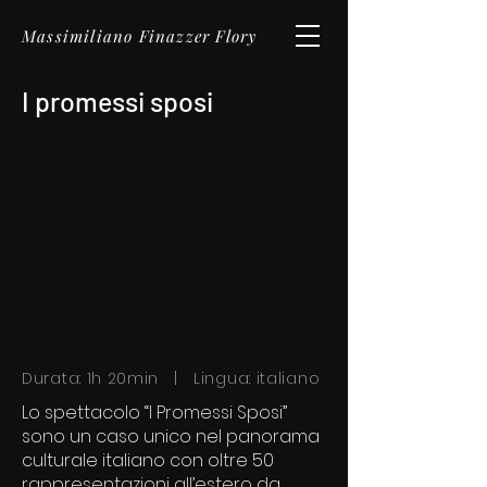
Massimiliano Finazzer Flory
I promessi sposi
Durata: 1h 20min | Lingua: italiano
Lo spettacolo “I Promessi Sposi”
sono un caso unico nel panorama
culturale italiano con oltre 50
rappresentazioni all’estero da