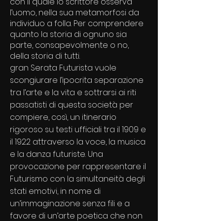
con il quale lo scrittore osserva
l’uomo, nella sua metamorfosi da
individuo a folla. Per comprendere
quanto la storia di ognuno sia
parte, consapevolmente o no,
della storia di tutti.
gran Serata Futurista vuole
scongiurare l’ipocrita separazione
tra l’arte e la vita e sottrarsi ai riti
passatisti di questa società per
compiere, così, un itinerario
rigoroso su testi ufficiali tra il 1909 e
il 1922 attraverso la voce, la musica
e la danza futuriste. Una
provocazione per rappresentare il
Futurismo con la simultaneità degli
stati emotivi, in nome di
un’immaginazione senza fili e a
favore di un’arte poetica che non