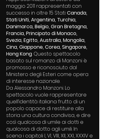
maggio 2011 rappresentati con
successo in oltre 15 Stati:
Canada,
Stati Uniti, Argentina, Turchia,
Danimarca, Belgio, Gran Bretagna,
Francia, Principato di Monaco,
Svezia, Egitto, Australia, Mongolia,
Cina, Giappone, Corea, Singapore,
Hong Kong
. Questo spettacolo
basato sul romanzo di Manzoni è
promosso e riconosciuto dal
Ministero degli Esteri come opera
di interesse nazionale.
Da Alessandro Manzoni. Lo
spettacolo vuole rappresentare
quell’identità italiana frutto di un
popolo capace di restituire alla
storia una cultura condivisa, e dire
così qualcosa di umile ai dotti e
qualcosa di dotto agli umili. In
scena i capitoli I, VI, VIII, XII, XXI, XXXIV e