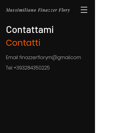
Massimiliano Finazzer Flory
Contattami
Contatti
Email:
finazzerflorym@gmail.com
Tel:
+393284350225