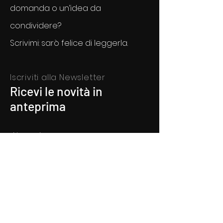
domanda o un’idea da
condividere?
Scrivimi: sarò felice di leggerla.
Iscriviti alla Newsletter
Ricevi le novità in
anteprima
Nome
*
Cognome
*
Inserisci qui la tua mail
*