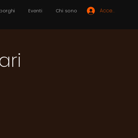
Accedi
 borghi
Eventi
Chi sono
ari