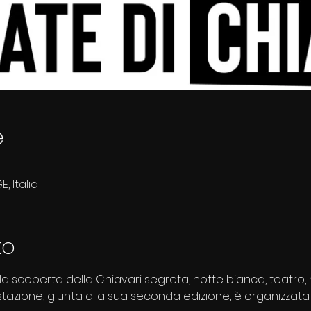
e
, Italia
to
 alla scoperta della Chiavari segreta, notte bianca, teatro
stazione, giunta alla sua seconda edizione, è organizzata