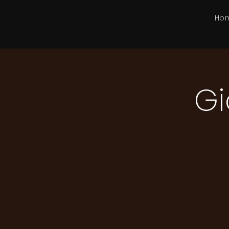
Ho
Gi