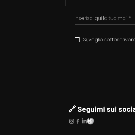
Inserisci qui la tua mail
*
Si, voglio sottoscriver
🔗 Seguimi sui socia