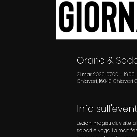
Orario & Sed
21 mar 2026, 07:00 – 19:00
Chiavari, 16043 Chiavari GE
Info sull'even
Lezioni magistrali, visite
sapori e yoga. La manife