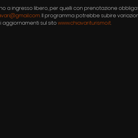
no a ingresso libero, per quelli con prenotazione obbliga
avari@gmail.com
. Il programma potrebbe subire variazioni
li aggiornamenti sul sito 
www.chiavariturismo.it
.