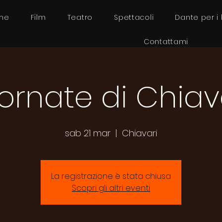
me
Film
Teatro
Spettacoli
Dante per i
Contattami
ornate di Chiav
sab 21 mar
  |  
Chiavari
La registrazione è stata chiusa
Scopri gli altri eventi