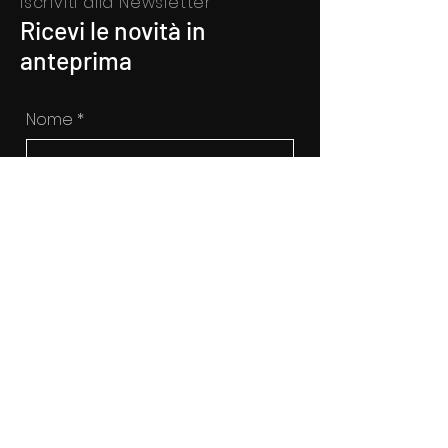
Iscriviti alla Newsletter
Ricevi le novità in
anteprima
Nome
*
Cognome
*
Inserisci qui la tua mail
*
Si, voglio sottoscrivere alla 
newsletter
ISCRIVITI