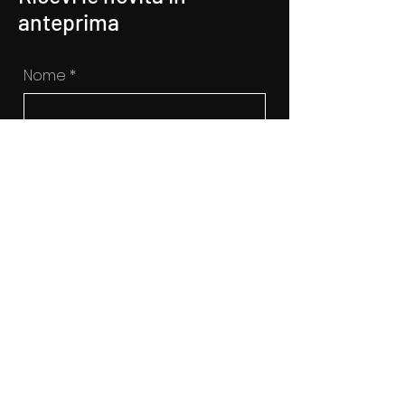
anteprima
Nome
*
Cognome
*
Inserisci qui la tua mail
*
Si, voglio sottoscrivere alla 
newsletter
ISCRIVITI
🔗 Seguimi sui social