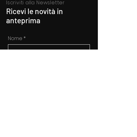
Iscriviti alla Newsletter
Ricevi le novità in
anteprima
Nome
*
Cognome
*
Inserisci qui la tua mail
*
Si, voglio sottoscrivere alla 
newsletter
ISCRIVITI