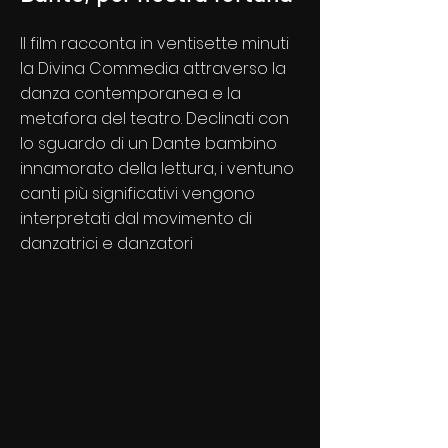
Il film racconta in ventisette minuti
la Divina Commedia attraverso la
danza contemporanea e la
metafora del teatro. Declinati con
lo sguardo di un Dante bambino
innamorato della lettura, i ventuno
canti più significativi vengono
interpretati dal movimento di
danzatrici e danzatori