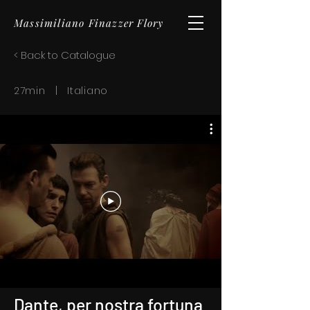
Massimiliano Finazzer Flory
< Back to Catalogue
27min | Italiano
Dante, per nostra fortuna