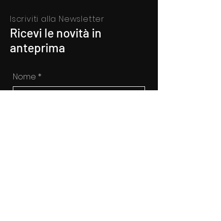
Iscriviti alla Newsletter
Ricevi le novità in
anteprima
Nome
*
Cognome
*
Inserisci qui la tua mail
*
Si, voglio sottoscrivere alla 
newsletter
ISCRIVITI