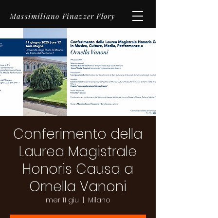
Massimiliano Finazzer Flory
Conferimento della
Laurea Magistrale
Honoris Causa a
Ornella Vanoni
mer 11 giu
  |  
Milano